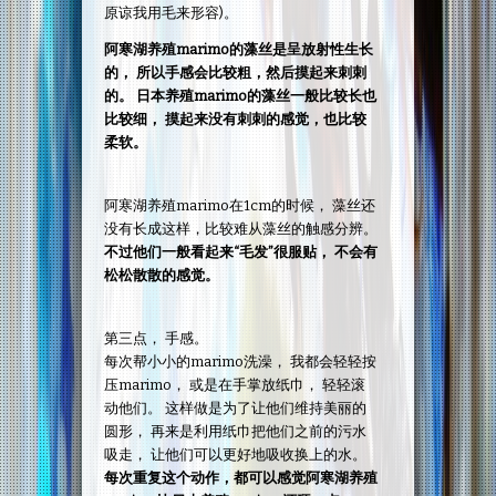
原谅我用毛来形容)。
阿寒湖养殖marimo的藻丝是呈放射性生长
的， 所以手感会比较粗，然后摸起来刺刺
的。 日本养殖marimo的藻丝一般比较长也
比较细， 摸起来没有刺刺的感觉，也比较
柔软。
阿寒湖养殖marimo在1cm的时候， 藻丝还
没有长成这样，比较难从藻丝的触感分辨。
不过他们一般看起来“毛发”很服贴， 不会有
松松散散的感觉。
第三点， 手感。
每次帮小小的marimo洗澡， 我都会轻轻按
压marimo， 或是在手掌放纸巾， 轻轻滚
动他们。 这样做是为了让他们维持美丽的
圆形， 再来是利用纸巾把他们之前的污水
吸走， 让他们可以更好地吸收换上的水。
每次重复这个动作，都可以感觉阿寒湖养殖