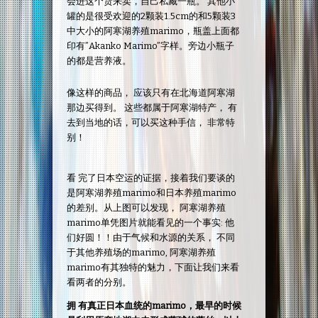
会进这个货来卖，自己私藏一瓶。 其他小
罐的是很受欢迎的2颗装1.5cm的和5颗装3
中大小的阿寒湖养殖marimo，瓶盖上面都
印有”Akanko Marimo”字样。旁边小瓶子
的都是营养液。
像这样的商品， 应该只有在北海道阿寒湖
那边买得到。 这些都属于阿寒湖特产， 有
去到当地的话，可以买这种手信， 非常特
别！
看 完了日本空运的证据，接着我们要谈的
是阿寒湖养殖marimo和日本养殖marimo
的差别。从上图可以发现， 阿寒湖养殖
marimo单凭图片就能看见的一个事实: 他
们好圆！！由于气候和水源的关系， 不同
于其他养殖场的marimo, 阿寒湖养殖
marimo有其独特的魅力，下面让我们来看
看两者的分别。
拥 有真正日本血统的marimo，最早的时候