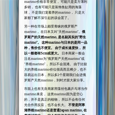
marimo价格非常便宜， 可能只是卖方薄利
多销， 也有可能只是装饰鱼缸用的海藻
球， 不是我们宠着养的marimo， 只是大
家都了解不深引起的误会罢了。
另一种在市场上颇受青睐的俄罗斯产
marimo， 在日本又叫“天然marimo”。
俄
罗斯产的天然marimo, 是名副其实的”野生
marimo“。 这种marimo与日本的是同一品
种，售价也不便宜。 由于成长速度快， 所
以一般都有5cm或更大。
日本商家一般会
注名marimo为“俄罗斯产天然marimo”或
“养殖marimo”， 所以不会混淆。 由于比较
大的养殖marimo价位很高而且稀少，也不
容易运出日本，所以多2个星期我们会进俄
罗斯产天然marimo，到时才跟大家分享。
市面上也有无良商家用藻丝包裹乒乓球当作
marimo来卖， 这类marimo因为是空心
的，并不是真正的植物， 所以不会有任何
光合作用反应，也不会长大。
不管是阿寒
湖养殖marimo还是普通Japan marimo, 在