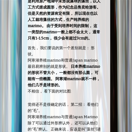
是利用原产地湖中未形成藻球的藻丝，以人
工方式搓成圆形，作为纪念品售卖给游客。
但是天然的资源肯定有限， 所以现在也以
人工栽培藻丝的方式，生产纯养殖的
marimo。 由于受到培养时间的限制， 这
一类型的marimo一般上都不会太大， 通常
只有1-1.5cm， 很少会有超过3cm的。
首先， 我们要说的第一个差别就是： 形
状。
阿寒湖养殖marimo和普通Japan marimo
最容易辨别的就是形状。
日本养殖marimo
的形状不管大小， 一般都没有那么圆， 可
能有一些椭圆。 阿寒湖marimo就不一样，
他们几乎是球形的。
不相信， 看下面的对比图:
觉得还不是很确定的话， 第二招： 看他们
的”毛”。
阿寒湖养殖marimo与普通Japan Marimo
除了可以通过外形辨认外， 还可以从他们
的“毛”辨认。 正确来说，应该是叫”藻丝”(请