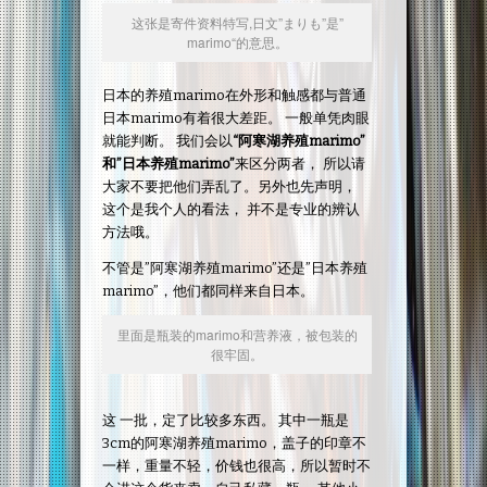
这张是寄件资料特写,日文”まりも”是”
marimo“的意思。
日本的养殖marimo在外形和触感都与普通
日本marimo有着很大差距。 一般单凭肉眼
就能判断。 我们会以
“阿寒湖养殖marimo”
和”日本养殖marimo”
来区分两者， 所以请
大家不要把他们弄乱了。另外也先声明，
这个是我个人的看法， 并不是专业的辨认
方法哦。
不管是”阿寒湖养殖marimo”还是”日本养殖
marimo”，他们都同样来自日本。
里面是瓶装的marimo和营养液，被包装的
很牢固。
这 一批，定了比较多东西。 其中一瓶是
3cm的阿寒湖养殖marimo，盖子的印章不
一样，重量不轻，价钱也很高，所以暂时不