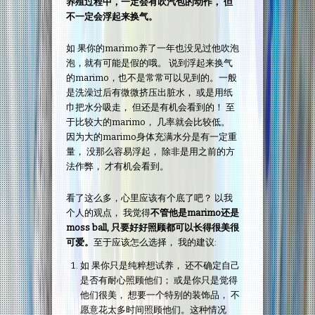
养殖过程中，一定会有吹汽包的动作， 但
不一定会浮起来换气。
如 果你的marimo养了一年也没见过他吹泡
泡，就有可能是假的哦。 说到浮起来换气
的marimo，也不是常常可以见到的。一般
是洗澡过后有微微挤压出脏水， 或是用纸
巾把水分吸走， 但还是有机会看到的！ 至
于比较大的marimo， 几率就会比较低。
因为大的marimo身体充满水分是有一定重
量， 没那么容易浮起， 除非是用之前的方
法作弊， 才有机会看到。
看了这么多，心里应该有个底了吧？ 以我
个人的观点， 我觉得
不管他是marimo还是
moss ball, 只要好好照顾都可以长得很美很
可爱。
至于应该怎么选择， 我的建议:
如 果你只是纯粹想试养， 还不确定自己
是否有耐心照顾他们； 或是你只是觉得
他们很美， 想要一个特别的装饰品， 不
愿意花太多时间照顾他们。这种情况